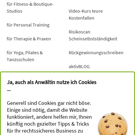
für Fitness-& Boutique-
Studios
Video-Kurs teure
Kostenfallen
für Personal Training
Risikoscan
für Therapie & Praxen
Scheinselbstständigkeit
für Yoga, Pilates &
Rückgewinnungsschreiben
Tanzsschulen
aktivBLOG
für Mind-Coaches &
Gesundheitsberater
Newsletter
Ja, auch als Anwältin nutze ich Cookies
...
für Sportevents, Retreats &
Camps
Generell sind Cookies gar nicht böse.
Einige sind nötig, damit die Website
für Workshops
funktioniert, andere helfen mir, Ihnen
künftig noch gezielter Tipps & Tricks
Terminvereinbarung
für Ihr rechtssicheres Business zu