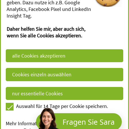
geben. Dazu nutze ich z.B. Google
Gesetzes­vorgaben
Julia Ruch -
Analytics, Facebook Pixel und LinkedIn
Rechtsanwältin
Insight Tag.
Impressum
Magirus - Deutz - Str. 12
Daher helfen Sie mir, aber auch sich,
Datenschutz
D - 89077 Ulm
wenn Sie alle Cookies akzeptieren.
Fon:
+49 (731) 40 32 11 04
Fotonachweise
Fax:
+49 (731) 40 32 11 05
Vollmacht
E-Mail:
j.ruch@aktivkanzlei.de
Vernetzen Sie sich mit uns:
Auswahl für 14 Tage per Cookie speichern.
Fragen Sie Sara
Mehr Informationen zu den Cookies finden Sie in