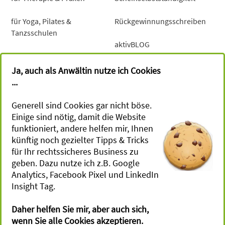
für Yoga, Pilates &
Rückgewinnungsschreiben
Tanzsschulen
aktivBLOG
für Mind-Coaches &
Gesundheitsberater
Newsletter
Ja, auch als Anwältin nutze ich Cookies
...
für Sportevents, Retreats &
Camps
Generell sind Cookies gar nicht böse.
Einige sind nötig, damit die Website
für Workshops
funktioniert, andere helfen mir, Ihnen
künftig noch gezielter Tipps & Tricks
Terminvereinbarung
für Ihr rechtssicheres Business zu
geben. Dazu nutze ich z.B. Google
Gesetzes­vorgaben
Julia Ruch -
Analytics, Facebook Pixel und LinkedIn
Rechtsanwältin
Insight Tag.
Impressum
Magirus - Deutz - Str. 12
Daher helfen Sie mir, aber auch sich,
Datenschutz
D - 89077 Ulm
wenn Sie alle Cookies akzeptieren.