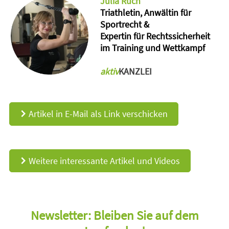
Julia Ruch
Triathletin, Anwältin für
Sportrecht &
Expertin für Rechtssicherheit
im Training und Wettkampf
aktiv
KANZLEI
Artikel in E-Mail als Link verschicken
d
Weitere interessante Artikel und Videos
d
Newsletter: Bleiben Sie auf dem