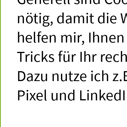
geben. Worauf mu
nötig, damit die 
helfen mir, Ihnen
Antwort:
Tricks für Ihr re
Wenn die Person 
Dazu nutze ich z.
Studios ist, spric
Pixel und LinkedI
Unterrichtstätigke
Aufgabe in den M