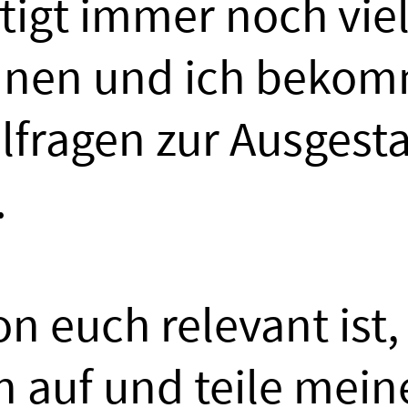
tigt immer noch vie
nnen und ich bekom
elfragen zur Ausgest
.
on euch relevant ist,
n auf und teile mei