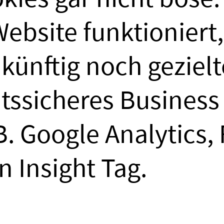
ss ich dabei achten
Website funktioniert
 künftig noch geziel
chtssicheres Business
bereits Arbeitnehme
B. Google Analytics
ht grundsätzlich nic
n Insight Tag.
it als weitere arbei
inijobvertrag aufzu