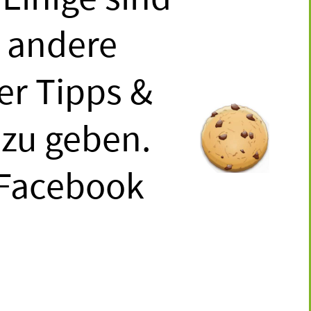
?"
, andere
ter Tipps &
 zu geben.
rin deines
, Facebook
hts dagegen, die
tsvertragliche
nehmen.