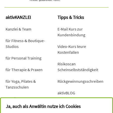
aktivKANZLEI
Tipps & Tricks
Kanzlei & Team
E-Mail Kurs zur
Kundenbindung
für Fitness-& Boutique-
Studios
Video-Kurs teure
Kostenfallen
für Personal Training
Risikoscan
für Therapie & Praxen
Scheinselbstständigkeit
für Yoga, Pilates &
Rückgewinnungsschreiben
Tanzsschulen
aktivBLOG
für Mind-Coaches &
Gesundheitsberater
Newsletter
Ja, auch als Anwältin nutze ich Cookies
...