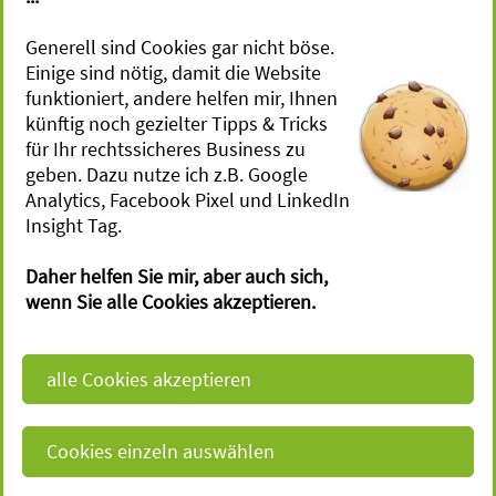
für Sportevents, Retreats &
Camps
Generell sind Cookies gar nicht böse.
Einige sind nötig, damit die Website
für Workshops
funktioniert, andere helfen mir, Ihnen
künftig noch gezielter Tipps & Tricks
Terminvereinbarung
für Ihr rechtssicheres Business zu
geben. Dazu nutze ich z.B. Google
Gesetzes­vorgaben
Julia Ruch -
Analytics, Facebook Pixel und LinkedIn
Rechtsanwältin
Insight Tag.
Impressum
Magirus - Deutz - Str. 12
Daher helfen Sie mir, aber auch sich,
Datenschutz
D - 89077 Ulm
wenn Sie alle Cookies akzeptieren.
Fon:
+49 (731) 40 32 11 04
Fotonachweise
Fax:
+49 (731) 40 32 11 05
Vollmacht
E-Mail:
j.ruch@aktivkanzlei.de