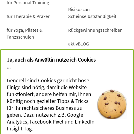
für Personal Training
Risikoscan
für Therapie & Praxen
Scheinselbstständigkeit
für Yoga, Pilates &
Rückgewinnungsschreiben
Tanzsschulen
aktivBLOG
für Mind-Coaches &
Gesundheitsberater
Newsletter
Ja, auch als Anwältin nutze ich Cookies
...
für Sportevents, Retreats &
Camps
Generell sind Cookies gar nicht böse.
Einige sind nötig, damit die Website
für Workshops
funktioniert, andere helfen mir, Ihnen
künftig noch gezielter Tipps & Tricks
Terminvereinbarung
für Ihr rechtssicheres Business zu
geben. Dazu nutze ich z.B. Google
Gesetzes­vorgaben
Julia Ruch -
Analytics, Facebook Pixel und LinkedIn
Rechtsanwältin
Insight Tag.
Impressum