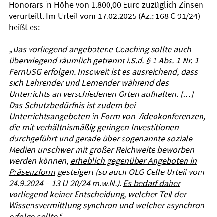
Honorars in Höhe von 1.800,00 Euro zuzüglich Zinsen
verurteilt. Im Urteil vom 17.02.2025 (Az.: 168 C 91/24)
heißt es:
„Das vorliegend angebotene Coaching sollte auch
überwiegend räumlich getrennt i.S.d. § 1 Abs. 1 Nr. 1
FernUSG erfolgen. Insoweit ist es ausreichend, dass
sich Lehrender und Lernender während des
Unterrichts an verschiedenen Orten aufhalten. […]
Das Schutzbedürfnis ist zudem bei
Unterrichtsangeboten in Form von Videokonferenzen
,
die mit verhältnismäßig geringen Investitionen
durchgeführt und gerade über sogenannte soziale
Medien unschwer mit großer Reichweite beworben
werden können,
erheblich gegenüber Angeboten in
Präsenzform
gesteigert (so auch OLG Celle Urteil vom
24.9.2024 – 13 U 20/24 m.w.N.).
Es bedarf daher
vorliegend keiner Entscheidung, welcher Teil der
Wissensvermittlung synchron und welcher asynchron
erfolge sollte
.“