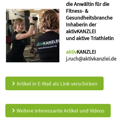
die Anwältin für die
Fitness- &
Gesundheitsbranche
Inhaberin der
aktivKANZLEI
und aktive Triathletin
aktiv
KANZLEI
j.ruch@aktivkanzlei.de
Artikel in E-Mail als Link verschicken
d
Weitere interessante Artikel und Videos
d