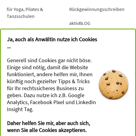
für Yoga, Pilates &
Rückgewinnungsschreiben
Tanzsschulen
aktivBLOG
für Mind-Coaches &
Gesundheitsberater
Newsletter
Ja, auch als Anwältin nutze ich Cookies
...
für Sportevents, Retreats &
Camps
Generell sind Cookies gar nicht böse.
Einige sind nötig, damit die Website
für Workshops
funktioniert, andere helfen mir, Ihnen
künftig noch gezielter Tipps & Tricks
Terminvereinbarung
für Ihr rechtssicheres Business zu
geben. Dazu nutze ich z.B. Google
Gesetzes­vorgaben
Julia Ruch -
Analytics, Facebook Pixel und LinkedIn
Rechtsanwältin
Insight Tag.
Impressum
Magirus - Deutz - Str. 12
Daher helfen Sie mir, aber auch sich,
Datenschutz
D - 89077 Ulm
wenn Sie alle Cookies akzeptieren.