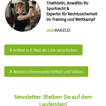
Triathletin, Anwältin für
Sportrecht &
Expertin für Rechtssicherheit
im Training und Wettkampf
aktiv
KANZLEI
Artikel in E-Mail als Link verschicken
d
Weitere interessante Artikel und Videos
d
Newsletter: Bleiben Sie auf dem
Laufenden!